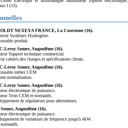
énie Électrique et Informatique Industrielle (option électroniqu
ux I (33).
onnelles
OLDT NEXEYA FRANCE, La Couronne (16).
itecte Systèmes Hydrogène.
onsable produit.
-Leroy Somer, Angoulême (16).
nieur Support technique commercial.
se cahiers des charges et spécifications clients.
-Leroy Somer, Angoulême (16).
ponsable métier CEM
rent normalisation.
-Leroy Somer, Angoulême (16).
nieur électronique de puissance.
nieur Tests CEM et normatifs.
loppement de régulateurs pour alternateurs.
 Somer, Angoulême (16).
nieur électronique de puissance.
loppement de variateurs de fréquence jusqu'à 4kW.
 normatifs.