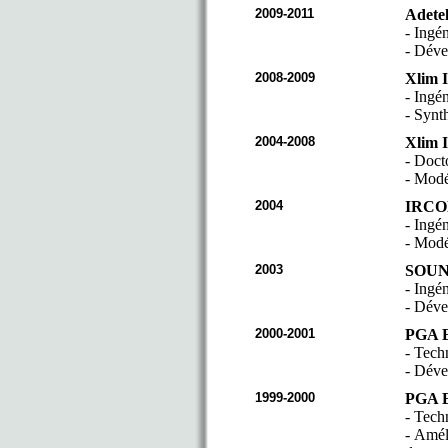
2009-2011
Adete
- Ingé
- Dév
2008-2009
Xlim I
- Ingé
- Synt
2004-2008
Xlim I
- Doc
- Modé
2004
IRCOM
- Ingé
- Modé
2003
SOUND
- Ingé
- Déve
2000-2001
PGA E
- Tech
- Déve
1999-2000
PGA E
- Tech
- Amél