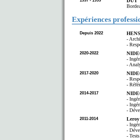
1997 - 1999
DUT
G
Bordea
Expériences professi
Depuis 2022
HENS
- Arch
- Resp
2020-2022
NIDEC
- Ingé
- Analy
2017-2020
NIDEC
- Res
- Réfé
2014-2017
NIDEC
- Ingé
- Ingé
- Déve
2011-2014
Leroy
- Ingé
- Déve
- Tests