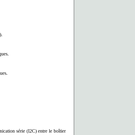
).
ques.
ques.
cation série (I2C) entre le boîtier