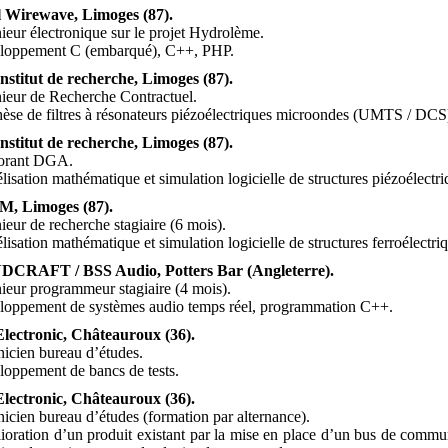
l Wirewave, Limoges (87).
nieur électronique sur le projet Hydrolème.
eloppement C (embarqué), C++, PHP.
nstitut de recherche, Limoges (87).
nieur de Recherche Contractuel.
hèse de filtres à résonateurs piézoélectriques microondes (UMTS / DCS
nstitut de recherche, Limoges (87).
torant DGA.
lisation mathématique et simulation logicielle de structures piézoélectri
, Limoges (87).
nieur de recherche stagiaire (6 mois).
lisation mathématique et simulation logicielle de structures ferroélectri
CRAFT / BSS Audio, Potters Bar (Angleterre).
nieur programmeur stagiaire (4 mois).
loppement de systèmes audio temps réel, programmation C++.
lectronic, Châteauroux (36).
nicien bureau d’études.
loppement de bancs de tests.
lectronic, Châteauroux (36).
nicien bureau d’études (formation par alternance).
ioration d’un produit existant par la mise en place d’un bus de communi